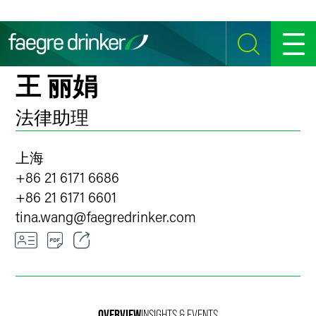
Skip to content
SEARCH
MENU
王 丽娟
法律助理
上海
+86 21 6171 6686
+86 21 6171 6601
tina.wang
@
faegredrinker.com
Email
Facebook
OVERVIEW
INSIGHTS & EVENTS