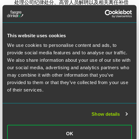
处理公司纪律处分、高管人员解聘以及相关离任补偿
金谈判等事宜
为企业兼并相关劳动问题提供专业法律意见，包括尽
职调查、劳动雇佣相关条款以及人力资源整合战略等
方面。
This website uses cookies
就范围广泛的涉华外籍人士雇佣及相关移民问题、工
We use cookies to personalise content and ads, to
会问题、外聘员工安排、员工福利安排、员工沟通及
provide social media features and to analyse our traffic.
员工调动计划问题提供专业法律意见
We also share information about your use of our site with
为外籍员工及其家属取得在华工作许可和居留证提供
our social media, advertising and analytics partners who
专业法律帮助
may combine it with other information that you’ve
provided to them or that they’ve collected from your use
所获荣誉
of their services.
《钱伯斯亚太概览》 – 中国雇佣领域最具潜力律师，
2013-2019年度
Show details
《中国法律商务》杂志–劳动雇佣领域明日之星，2014
年度
OK